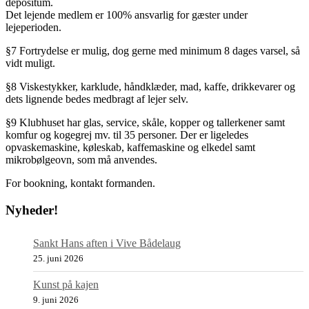
depositum.
Det lejende medlem er 100% ansvarlig for gæster under
lejeperioden.
§7 Fortrydelse er mulig, dog gerne med minimum 8 dages varsel, så
vidt muligt.
§8 Viskestykker, karklude, håndklæder, mad, kaffe, drikkevarer og
dets lignende bedes medbragt af lejer selv.
§9 Klubhuset har glas, service, skåle, kopper og tallerkener samt
komfur og kogegrej mv. til 35 personer. Der er ligeledes
opvaskemaskine, køleskab, kaffemaskine og elkedel samt
mikrobølgeovn, som må anvendes.
For bookning, kontakt formanden.
Nyheder!
Sankt Hans aften i Vive Bådelaug
25. juni 2026
Kunst på kajen
9. juni 2026