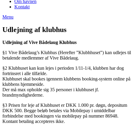
Om havnen
Kontakt
Menu
Udlejning af klubhus
Udlejning af Vive Bådelaug Klubhus
§1 Vive Bådelaug’s Klubhus (Herefter ”Klubhhuset”) kan udlejes til
betalende medlemmer af Vive Bådelaug.
§2 Klubhuset kan kun lejes i perioden 1/11-1/4, klubben har dog
fortrinsret i alle tilfælde.
Klubhuset skal bookes igennem klubbens booking-system online på
klubbens hjemmeside.
Der må max opholde sig 35 personer i klubhuset jf.
brandmyndighederne.
§3 Prisen for leje af Klubhuset er DKK 1.000 pr. døgn, depositum
DKK 500. Begge beløb betales via Mobilepay i umiddelbar
forbindelse med bookingen via mobilepay på nummer 86948.
Kontant betaling accepteres ikke.