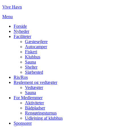
Skip
Vive Havn
to
Menu
content
Forside
Nyheder
Faciliteter
Gæstesejlere
Autocamper
Fiskeri
Klubhus
Sauna
Shelter
Slæbested
Ris/Ros
Reglement og vedtægter
Vedtægter
Sauna
For Medlemmer
Aktiviteter
Bådpladser
Rengøringsturnus
Udlejning af klubhus
Sponsorer