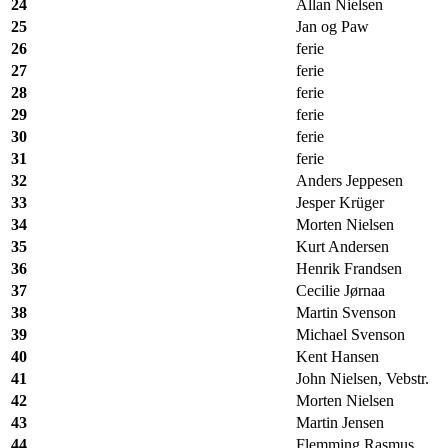
24
Allan Nielsen
25
Jan og Paw
26
ferie
27
ferie
28
ferie
29
ferie
30
ferie
31
ferie
32
Anders Jeppesen
33
Jesper Krüger
34
Morten Nielsen
35
Kurt Andersen
36
Henrik Frandsen
37
Cecilie Jørnaa
38
Martin Svenson
39
Michael Svenson
40
Kent Hansen
41
John Nielsen, Vebstr.
42
Morten Nielsen
43
Martin Jensen
44
Flemming Rasmus.