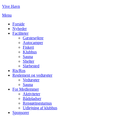
Skip
Vive Havn
to
Menu
content
Forside
Nyheder
Faciliteter
Gæstesejlere
Autocamper
Fiskeri
Klubhus
Sauna
Shelter
Slæbested
Ris/Ros
Reglement og vedtægter
Vedtægter
Sauna
For Medlemmer
Aktiviteter
Bådpladser
Rengøringsturnus
Udlejning af klubhus
Sponsorer